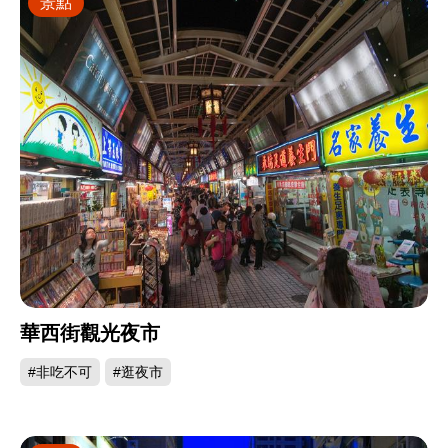
景點
華西街觀光夜市
#非吃不可
#逛夜市