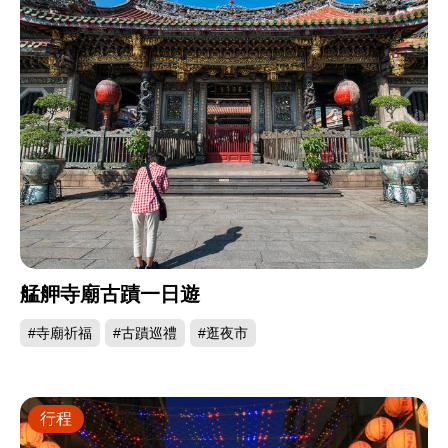
艋舺寺廟古蹟一日遊
#寺廟祈福
#古蹟巡禮
#逛夜市
行程