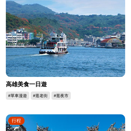
高雄美食一日遊
#單車漫遊
#逛老街
#逛夜市
行程