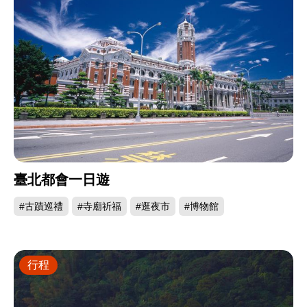
臺北都會一日遊
#古蹟巡禮
#寺廟祈福
#逛夜市
#博物館
行程