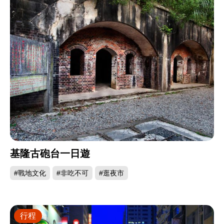
基隆古砲台一日遊
#戰地文化
#非吃不可
#逛夜市
行程