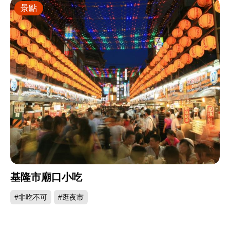
景點
基隆市廟口小吃
#非吃不可
#逛夜市