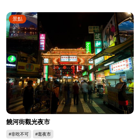
景點
饒河街觀光夜市
#非吃不可
#逛夜市