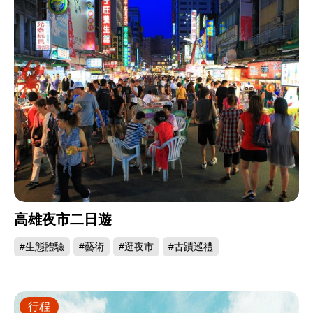
高雄夜市二日遊
#生態體驗
#藝術
#逛夜市
#古蹟巡禮
行程