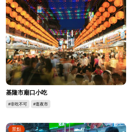
基隆市廟口小吃
#非吃不可
#逛夜市
景點