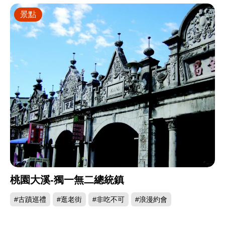
景點
桃園大溪-獨一無二總統鎮
#古蹟巡禮
#逛老街
#非吃不可
#浪漫約會