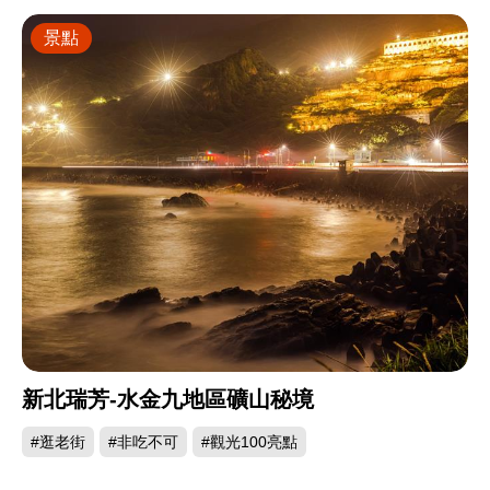
景點
新北瑞芳-水金九地區礦山秘境
#逛老街
#非吃不可
#觀光100亮點