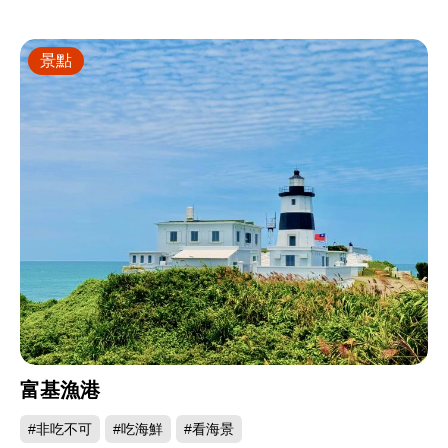
景點
富基漁港
#非吃不可
#吃海鮮
#看海景