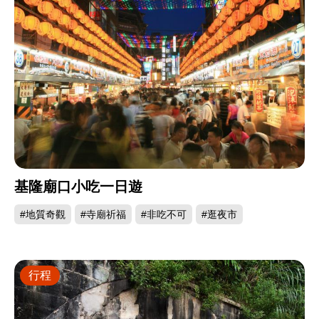
基隆廟口小吃一日遊
#地質奇觀
#寺廟祈福
#非吃不可
#逛夜市
行程