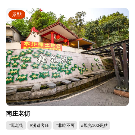
景點
南庄老街
#逛老街
#漫遊客庄
#非吃不可
#觀光100亮點