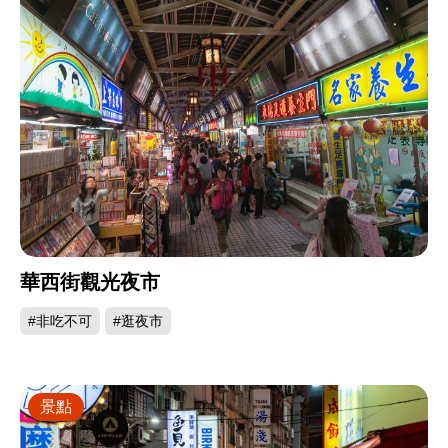
華西街觀光夜市
#非吃不可
#逛夜市
景點