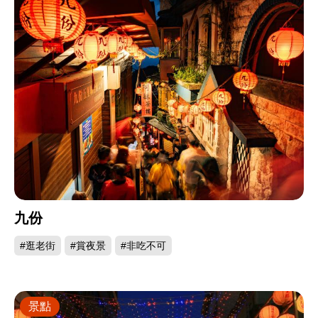
九份
#逛老街
#賞夜景
#非吃不可
景點