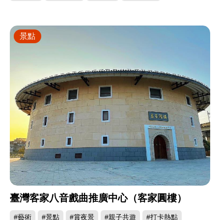
景點
臺灣客家八音戲曲推廣中心（客家圓樓）
#藝術
#景點
#賞夜景
#親子共遊
#打卡熱點