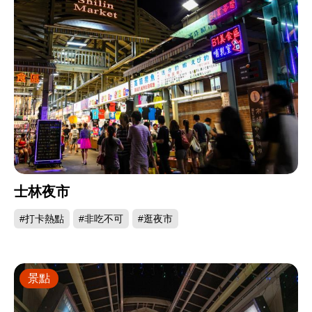
士林夜市
#打卡熱點
#非吃不可
#逛夜市
景點