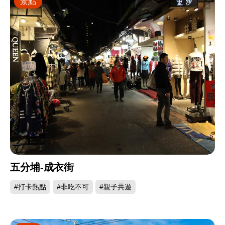
景點
五分埔-成衣街
#打卡熱點
#非吃不可
#親子共遊