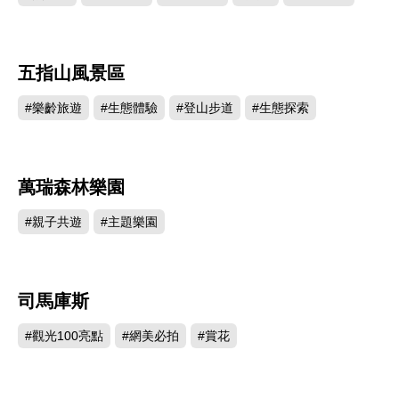
五指山風景區
11279
#樂齡旅遊
#生態體驗
#登山步道
#生態探索
萬瑞森林樂園
8749
#親子共遊
#主題樂園
司馬庫斯
3615
#觀光100亮點
#網美必拍
#賞花