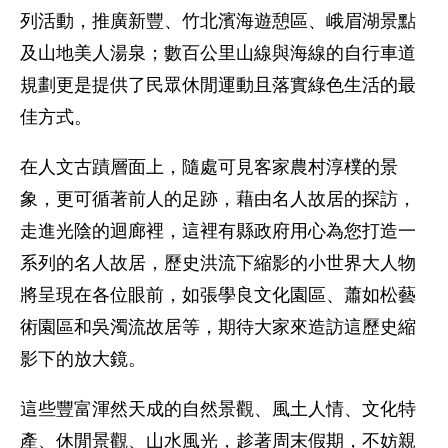
列活動，推廣新豐、竹北濱海遊憩區、峨眉湖景點
及山地美人湯泉；數百公里山線與海線的自行車道
規劃更是提供了民眾休閒運動且落實綠色生活的最
佳方式。
在人文古蹟層面上，隨處可見客家農村淳樸的景
象，更可循著前人的足跡，藉由名人故居的探訪，
走進光陰的迴廊裡，這裡有縣政府用心為您打造一
系列的名人故居，歷史洪流下縮影的小世界大人物
將呈現在各位眼前，如張學良文化園區、蕭如松藝
術園區和吳濁流故居等，期待大家來造訪這歷史縮
影下的放大鏡。
這些豐富渾然天成的自然景觀、風土人情、文化特
產、休閒景觀、山水風光，趁著周末假期，不妨親