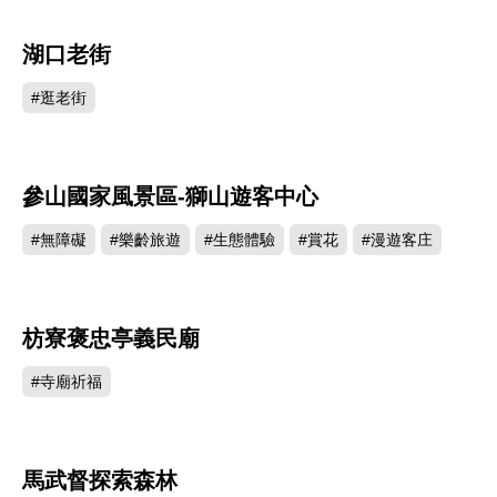
湖口老街
172810
#逛老街
參山國家風景區-獅山遊客中心
166271
#無障礙
#樂齡旅遊
#生態體驗
#賞花
#漫遊客庄
枋寮褒忠亭義民廟
161104
#寺廟祈福
馬武督探索森林
151009