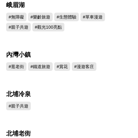
峨眉湖
534185
#無障礙
#樂齡旅遊
#生態體驗
#單車漫遊
#親子共遊
#觀光100亮點
內灣小鎮
336330
#逛老街
#鐵道旅遊
#賞花
#漫遊客庄
北埔冷泉
304465
#親子共遊
北埔老街
268367