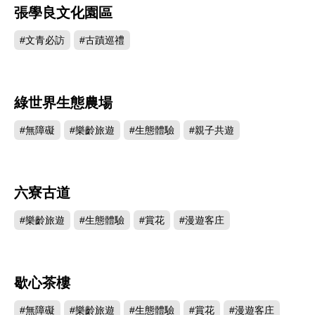
張學良文化園區
92093
#文青必訪
#古蹟巡禮
綠世界生態農場
78280
#無障礙
#樂齡旅遊
#生態體驗
#親子共遊
六寮古道
13366
#樂齡旅遊
#生態體驗
#賞花
#漫遊客庄
歇心茶樓
12194
#無障礙
#樂齡旅遊
#生態體驗
#賞花
#漫遊客庄