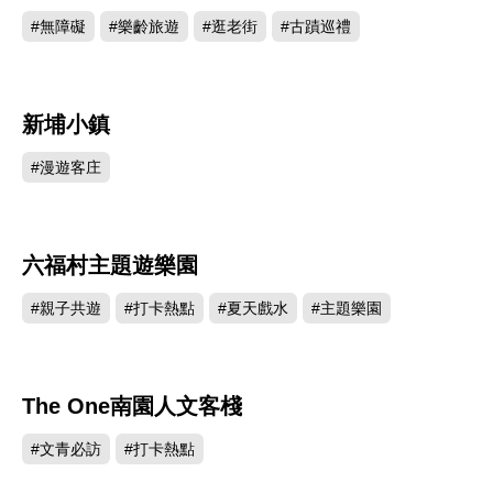
#無障礙
#樂齡旅遊
#逛老街
#古蹟巡禮
新埔小鎮
260311
#漫遊客庄
六福村主題遊樂園
216607
#親子共遊
#打卡熱點
#夏天戲水
#主題樂園
The One南園人文客棧
178180
#文青必訪
#打卡熱點