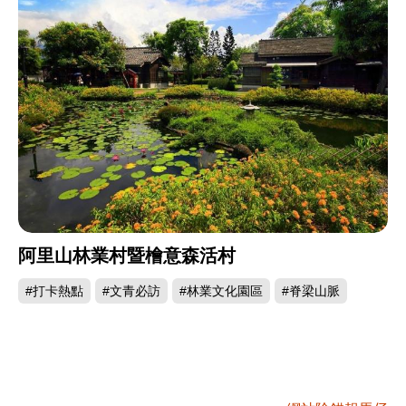
阿里山林業村暨檜意森活村
#打卡熱點
#文青必訪
#林業文化園區
#脊梁山脈