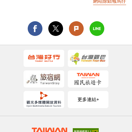
網站除錯報馬仔
更多連結+