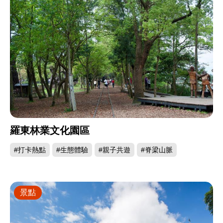
羅東林業文化園區
#打卡熱點
#生態體驗
#親子共遊
#脊梁山脈
景點