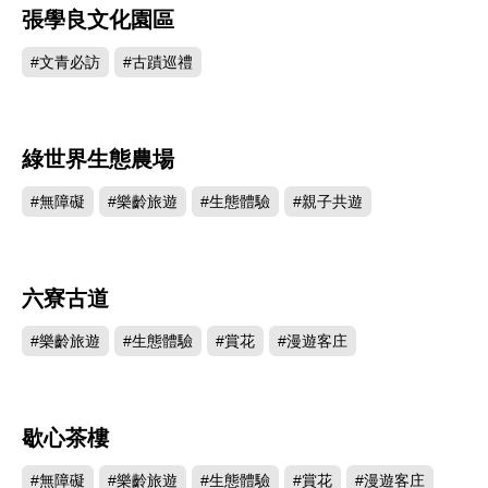
張學良文化園區
92146
#文青必訪
#古蹟巡禮
綠世界生態農場
78320
#無障礙
#樂齡旅遊
#生態體驗
#親子共遊
六寮古道
13383
#樂齡旅遊
#生態體驗
#賞花
#漫遊客庄
歇心茶樓
12217
#無障礙
#樂齡旅遊
#生態體驗
#賞花
#漫遊客庄