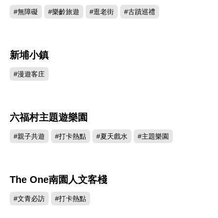
#無障礙
#樂齡旅遊
#逛老街
#古蹟巡禮
新埔小鎮
260330
#漫遊客庄
六福村主題遊樂園
216643
#親子共遊
#打卡熱點
#夏天戲水
#主題樂園
The One南園人文客棧
178219
#文青必訪
#打卡熱點