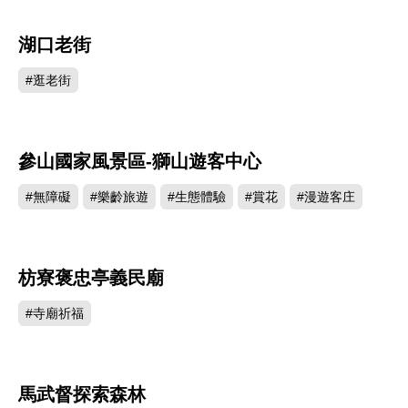
湖口老街
172868
#逛老街
參山國家風景區-獅山遊客中心
166310
#無障礙
#樂齡旅遊
#生態體驗
#賞花
#漫遊客庄
枋寮褒忠亭義民廟
161125
#寺廟祈福
馬武督探索森林
151070