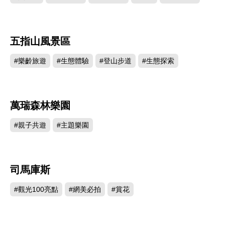
五指山風景區
11298
#樂齡旅遊
#生態體驗
#登山步道
#生態探索
萬瑞森林樂園
8758
#親子共遊
#主題樂園
司馬庫斯
3662
#觀光100亮點
#網美必拍
#賞花