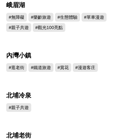
峨眉湖
534259
#無障礙
#樂齡旅遊
#生態體驗
#單車漫遊
#親子共遊
#觀光100亮點
內灣小鎮
336411
#逛老街
#鐵道旅遊
#賞花
#漫遊客庄
北埔冷泉
304503
#親子共遊
北埔老街
268550