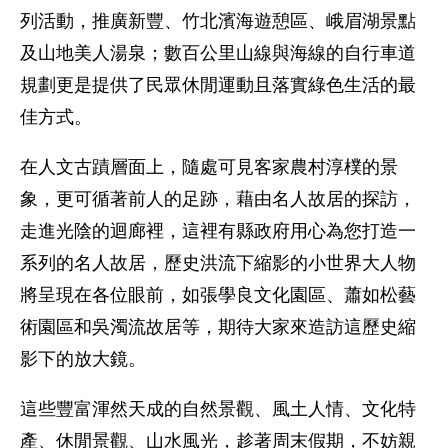
列活動，推廣新豐、竹北濱海遊憩區、峨眉湖景點
及山地美人湯泉；數百公里山線與海線的自行車道
規劃更是提供了民眾休閒運動且落實綠色生活的最
佳方式。
在人文古蹟層面上，隨處可見客家農村淳樸的景
象，更可循著前人的足跡，藉由名人故居的探訪，
走進光陰的迴廊裡，這裡有縣政府用心為您打造一
系列的名人故居，歷史洪流下縮影的小世界大人物
將呈現在各位眼前，如張學良文化園區、蕭如松藝
術園區和吳濁流故居等，期待大家來造訪這歷史縮
影下的放大鏡。
這些豐富渾然天成的自然景觀、風土人情、文化特
產、休閒景觀、山水風光，趁著周末假期，不妨親