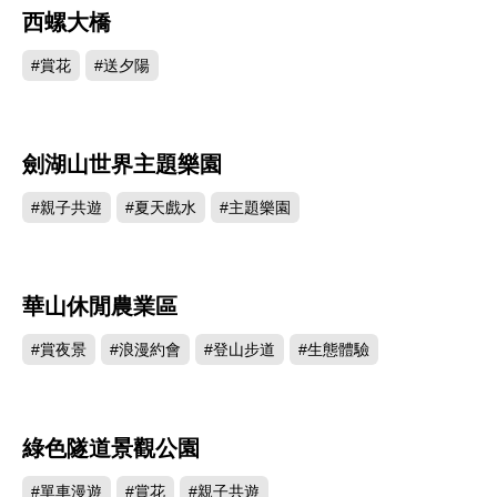
西螺大橋
215030
#賞花
#送夕陽
劍湖山世界主題樂園
169389
#親子共遊
#夏天戲水
#主題樂園
華山休閒農業區
133606
#賞夜景
#浪漫約會
#登山步道
#生態體驗
綠色隧道景觀公園
127156
#單車漫遊
#賞花
#親子共遊