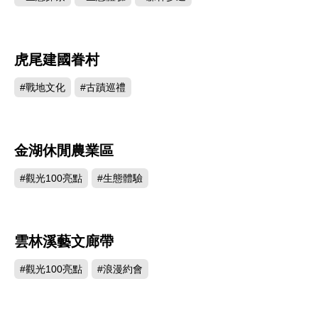
虎尾建國眷村
1727
#戰地文化
#古蹟巡禮
金湖休閒農業區
758
#觀光100亮點
#生態體驗
雲林溪藝文廊帶
708
#觀光100亮點
#浪漫約會