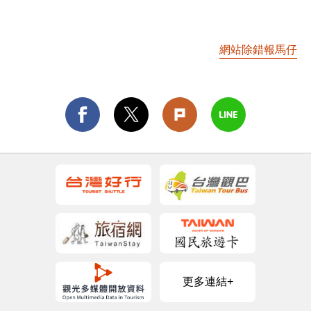
網站除錯報馬仔
更多連結+