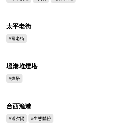
太平老街
92220
#逛老街
塭港堆燈塔
89243
#燈塔
台西漁港
47608
#送夕陽
#生態體驗