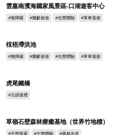
雲嘉南濱海國家風景區-口湖遊客中心
44186
#無障礙
#樂齡旅遊
#生態體驗
#單車漫遊
椬梧滯洪池
28689
#無障礙
#樂齡旅遊
#生態體驗
#單車漫遊
虎尾鐵橋
20858
#古蹟巡禮
草嶺石壁森林療癒基地（世界竹地標）
2336
#生態探索
#生態體驗
#森林步道