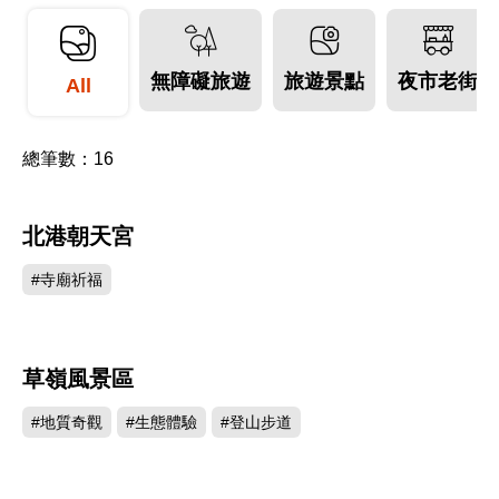
村風光與得天獨厚的農產物品，一直以來都是雲林
人最引以為傲的資源。倚山傍海的地理優勢，也因
無障礙旅遊
旅遊景點
夜市老街
此孕育出各式農特產美食，例如古坑的咖啡、臺西
All
的文蛤、口湖的馬蹄蛤與臺灣鯛、斗六的文旦、西
螺的醬油、大埤的酸菜、北港的花生與麻油等，每
總筆數：
16
一個都代表了雲林最在地的味道，也是造訪雲林最
不能空手而回的伴手禮品。此外，雲林擁有著名的
北港朝天宮
423400
廟宇，每年都吸引數以萬計的人潮前來參拜。當
#寺廟祈福
然，雲林對文化產業的深耕也不能被忽略，臺灣的
布袋戲就是從雲林開始發跡，揚名於世，也讓雲林
縣享有布袋戲之鄉的美譽。
草嶺風景區
244819
更多旅遊資訊，詳見
慢遊雲林
。
#地質奇觀
#生態體驗
#登山步道