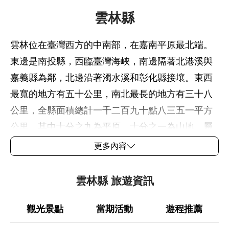
雲林縣
雲林位在臺灣西方的中南部，在嘉南平原最北端。
東邊是南投縣，西臨臺灣海峽，南邊隔著北港溪與
嘉義縣為鄰，北邊沿著濁水溪和彰化縣接壤。東西
最寬的地方有五十公里，南北最長的地方有三十八
公里，全縣面積總計一千二百九十點八三五一平方
公里。其中十分之九為平原，十分之一為山地，屬
亞熱帶型氣候，年均溫攝氏22.6度，年均雨量
更多內容
1028.9毫米。人口約七十三萬五千人。雲林縣有二
十個鄉鎮市，除斗六市、古坑鄉及林內鄉靠近山
雲林縣 旅遊資訊
地，地勢較高外，其餘十七鄉鎮均屬平原地區。
觀光景點
當期活動
遊程推薦
以農業立縣、橫跨20個鄉鎮的雲林，自然純樸的農